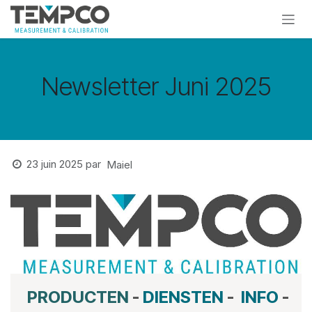
Se rendre au contenu
Newsletter Juni 2025
23 juin 2025
par
Maiel
PRODUCTEN
-
DIENSTEN
-
INFO
-