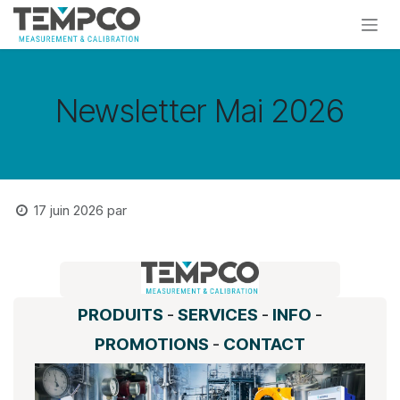
Se rendre au contenu
Newsletter Mai 2026
17 juin 2026
par
P
RODUITS
-
SERVICES
-
INFO
-
PROMOTIONS
-
CONTACT